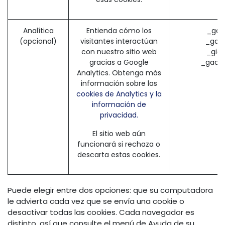
Analítica
Entienda cómo los
_ga 
(opcional)
visitantes interactúan
_gat 
con nuestro sitio web
_gid
gracias a Google
_gac_*
Analytics. Obtenga más
información sobre las
cookies de Analytics y la
información de
privacidad.
El sitio web aún
funcionará si rechaza o
descarta estas cookies.
Puede elegir entre dos opciones: que su computadora
le advierta cada vez que se envía una cookie o
desactivar todas las cookies. Cada navegador es
distinto, así que consulte el menú de Ayuda de su