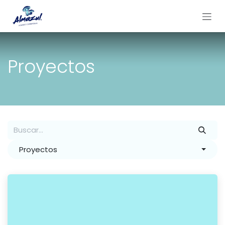
Ir al contenido
Proyectos
Proyectos